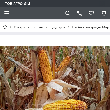
ТОВ АГРО-ДIМ
Товари та послуги
Кукурудза
Насіння кукурудзи Март