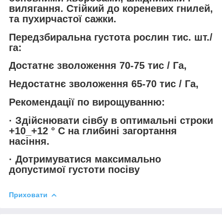
вилягання. Стійкий до кореневих гнилей,
та пухирчастої сажки.
Передзбиральна густота рослин тис. шт./
га:
Достатнє зволоження 70-75 тис / Га,
Недостатнє зволоження 65-70 тис / Га,
Рекомендації по вирощуванню:
· Здійснювати сівбу в оптимальні строки
+10_+12 ° С на глибині загортання
насіння.
· Дотримуватися максимально
допустимої густоти посіву
Приховати