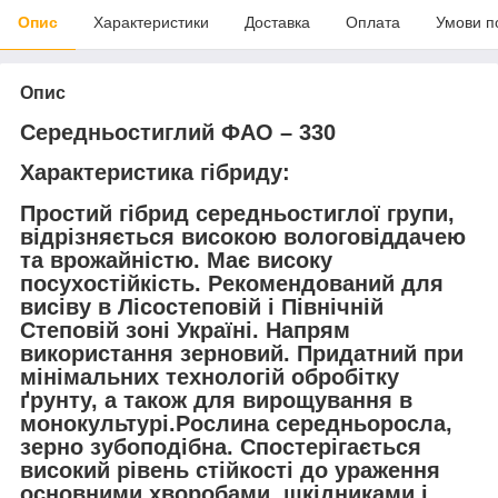
Опис
Характеристики
Доставка
Оплата
Умови п
Опис
Середньостиглий ФАО – 330
Характеристика гібриду:
Простий гібрид середньостиглої групи,
відрізняється високою вологовіддачею
та врожайністю. Має високу
посухостійкість. Рекомендований для
висіву в Лісостеповій і Північній
Степовій зоні Україні. Напрям
використання зерновий. Придатний при
мінімальних технологій обробітку
ґрунту, а також для вирощування в
монокультурі.Рослина середньоросла,
зерно зубоподібна. Спостерігається
високий рівень стійкості до ураження
основними хворобами, шкідниками і