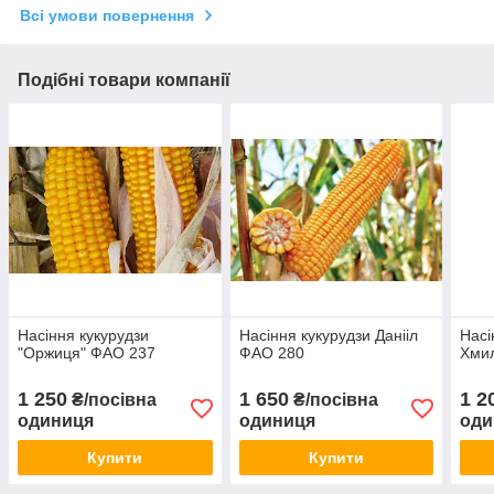
Всі умови повернення
Подібні товари компанії
Насіння кукурудзи
Насіння кукурудзи Данііл
Насі
"Оржиця" ФАО 237
ФАО 280
Хми
1 250
1 650
1 2
₴/посівна
₴/посівна
одиниця
одиниця
оди
Купити
Купити