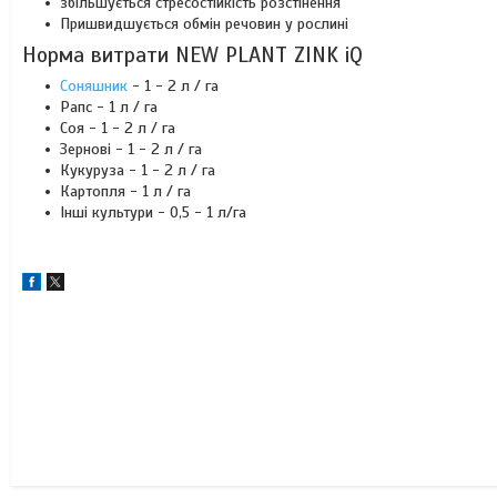
збільшується стресостійкість розстінення
Пришвидшується обмін речовин у рослині
Норма витрати NEW PLANT ZINK iQ
Соняшник
- 1 - 2 л / га
Рапс - 1 л / га
Соя - 1 - 2 л / га
Зернові - 1 - 2 л / га
Кукуруза - 1 - 2 л / га
Картопля - 1 л / га
Інші культури - 0,5 - 1 л/га