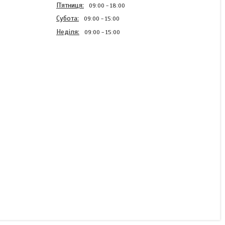
Пʼятниця
09:00
18:00
Субота
09:00
15:00
Неділя
09:00
15:00
Мікродобриво NEW
PLANT Цинк 100. Цинк
для Кукурудзи
В наявності
180 ₴/л
КУПИТИ
КУПИТИ З