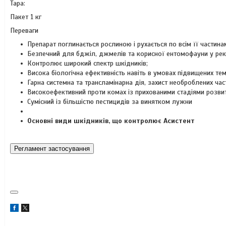
Тара:
Пакет 1 кг
Переваги
Препарат поглинається рослиною і рухається по всім її частина
Безпечний для бджіл, джмелів та корисної ентомофауни у ре
Контролює широкий спектр шкідників;
Висока біологічна ефективність навіть в умовах підвищених те
Гарна системна та трансламінарна дія, захист необроблених час
Високоефективний проти комах із прихованими стадіями розвитк
Сумісний із більшістю пестицидів за винятком лужни
Основні види шкідників, що контролює Асистент
Регламент застосування