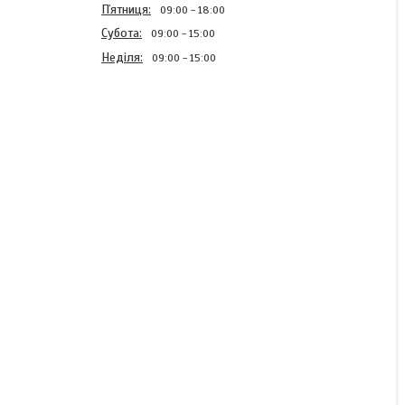
Пʼятниця
09:00
18:00
Субота
09:00
15:00
Неділя
09:00
15:00
Інсектицид Асістент
В наявності
800 ₴/кг
КУПИТИ
КУПИТИ З