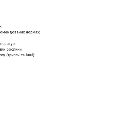
м;
комендованих нормах;
мператур;
тин рослини;
у (трипси та інші);