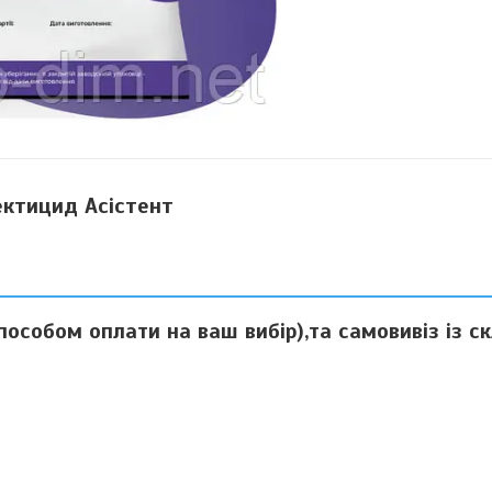
ектицид Асістент
особом оплати на ваш вибір),та самовивіз із с