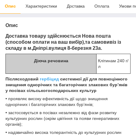
Опис
Характеристики
Доставка
Оплата
Умови п
Опис
Доставка товару здійснюється Нова пошта
(способом оплати на ваш вибір),та самовивіз із
складу в м.Дніпрі.вулиця 8-березня 23а.
Дiюча речовина
Клітинам 240 г/
л
Післясходовий
гербіцид
системної дії для повноцінного
знищення однорічних та багаторічних злакових бур’янів
у посівах сільськогосподарських культур
• проявляє високу ефективність дії щодо знищення
однорічних і багаторічних злакових бур’янів;
• застосовується в посівах незалежно від фази розвитку
культурних рослин (окрім цвітіння та появи генеративних
органів);
• надзвичайно висока толерантність до культурних рослин