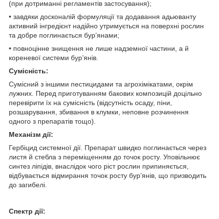
(при дотриманні регламентів застосування);
• завдяки досконалій формуляції та додавання адьюванту
активний інгредієнт надійно утримується на поверхні рослин
та добре поглинається бур’янами;
• повноцінне знищення не лише надземної частини, а й
кореневої системи бур’янів.
Сумісність:
Сумісний з іншими пестицидами та агрохімікатами, окрім
лужних. Перед приготуванням бакових композицій доцільно
перевірити їх на сумісність (відсутність осаду, піни,
розшарування, збивання в клумки, неповне розчинення
одного з препаратів тощо).
Механiзм дії:
Гербіцид системної дії. Препарат швидко поглинається через
листя й стебла з переміщенням до точок росту. Уповільнює
синтез ліпідів, внаслідок чого ріст рослин припиняється,
відбувається відмирання точок росту бур’янів, що призводить
до загибелі.
Спектр дії: