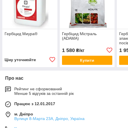
Гербіцид Миура®
Гербіцид Містраль
Герб
(ADAMA)
злак
посі
1 580
1 9
₴/кг
Ціну уточнюйте
Купити
Про нас
Рейтинг не сформований
Менше 5 відгуків за останній рік
Працює з 12.01.2017
м. Дніпро
Вулиця 8-Марта 23А, Дніпро, Україна