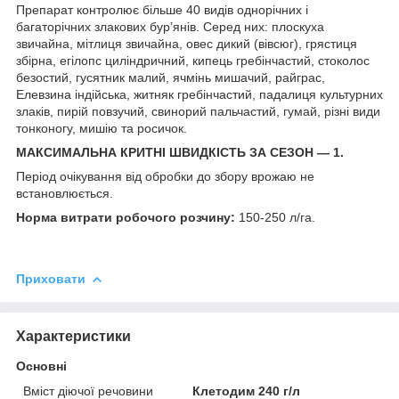
Препарат контролює більше 40 видів однорічних і
багаторічних злакових бур’янів. Серед них: плоскуха
звичайна, мітлиця звичайна, овес дикий (вівсюг), грястиця
збірна, егілопс циліндричний, кипець гребінчастий, стоколос
безостий, гусятник малий, ячмінь мишачий, райграс,
Елевзина індійська, житняк гребінчастий, падалиця культурних
злаків, пирій повзучий, свинорий пальчастий, гумай, різні види
тонконогу, мишію та росичок.
МАКСИМАЛЬНА КРИТНІ ШВИДКІСТЬ ЗА СЕЗОН — 1.
Період очікування від обробки до збору врожаю не
встановлюється.
Норма витрати робочого розчину:
150-250 л/га.
Приховати
Характеристики
Основні
Вміст діючої речовини
Клетодим 240 г/л