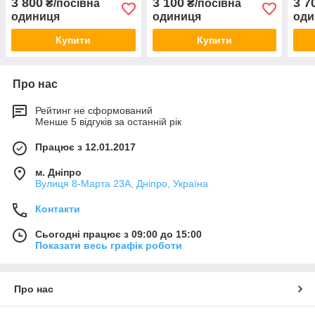
3 800
3 100
3 7
₴/посівна
₴/посівна
одиниця
одиниця
оди
Купити
Купити
Про нас
Рейтинг не сформований
Менше 5 відгуків за останній рік
Працює з 12.01.2017
м. Дніпро
Вулиця 8-Марта 23А, Дніпро, Україна
Контакти
Сьогодні працює з 09:00 до 15:00
Показати весь графік роботи
Про нас