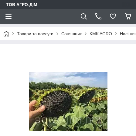
ТОВ АГРО-ДIМ
Товари та послуги
Соняшник
KMK AGRO
Насіння