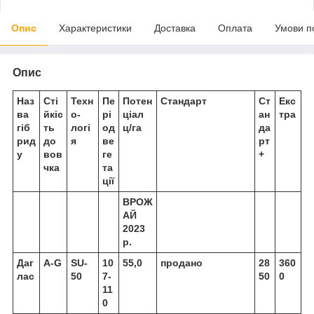
Опис
Характеристики
Доставка
Оплата
Умови п
Опис
Наз
Сті
Техн
Пе
Потен
Стандарт
Ст
Екс
ва
йкіс
о-
рі
ціал
ан
тра
гіб
ть
логі
од
ц/га
да
рид
до
я
ве
рт
у
вов
ге
+
чка
та
ції
ВРОЖ
АЙ
2023
р.
Даг
A-G
SU-
10
55,0
продано
28
360
лас
50
7-
50
0
11
0