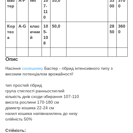
Бас
A-F
IMI
10
55,0
33
370
тер
7-
00
0
11
0
Кор
A-G
клас
10
50,0
28
360
тес
ични
5-
50
0
а
й
10
8
Опис
Насіння
соняшнику
Бастер - гібрид інтенсивного типу з
високим потенціалом врожайності!
тип простий гібрид
група стиглості ранньостиглий
кількість днів сходи-збирання 107-110
висота рослини 170-180 см
діаметр кошика 22-24 см
нахил кошика напівнахилень до низу
олійність 50%
Стійкість: