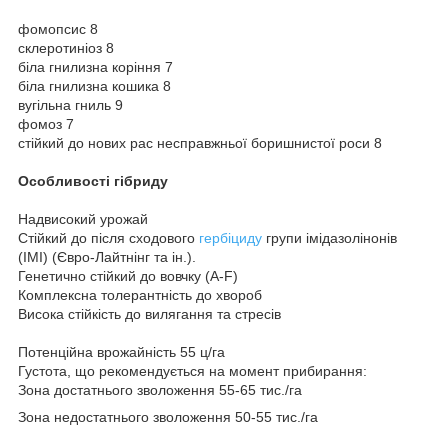
фомопсис 8
склеротиніоз 8
біла гнилизна коріння 7
біла гнилизна кошика 8
вугільна гниль 9
фомоз 7
стійкий до нових рас несправжньої боришнистої роси 8
Особливості гібриду
Надвисокий урожай
Стійкий до після сходового
гербіциду
групи імідазолінонів
(ІМІ) (Євро-Лайтнінг та ін.).
Генетично стійкий до вовчку (А-F)
Комплексна толерантність до хвороб
Висока стійкість до вилягання та стресів
Потенційна врожайність 55 ц/га
Густота, що рекомендується на момент прибирання:
Зона достатнього зволоження 55-65 тис./га
Зона недостатнього зволоження 50-55 тис./га