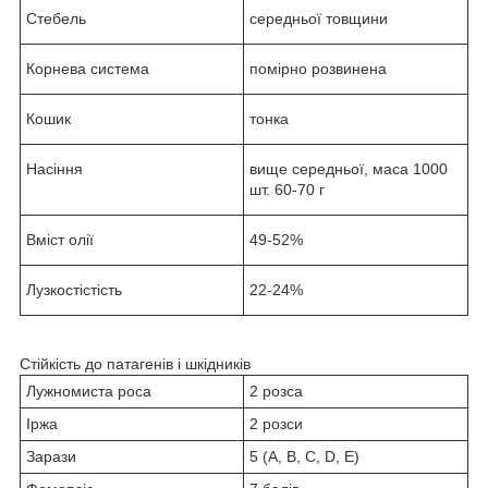
Стебель
середньої товщини
Корнева система
помірно розвинена
Кошик
тонка
Насіння
вище середньої, маса 1000
шт. 60‑70 г
Вміст олії
49-52%
Лузкостістість
22-24%
Стійкість до патагенів і шкідників
Лужномиста роса
2 розса
Іржа
2 розси
Зарази
5 (A, B, C, D, E)