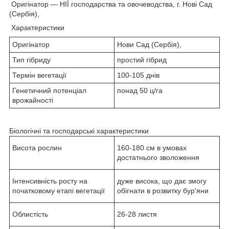
Оригінатор — НІЇ господарства та овочеводства, г. Нові Сад
(Сербія),
Характеристики
Оригінатор
Нови Сад (Сербія),
Тип гібриду
простий гібрид
Термін вегетації
100-105 днів
Генетичний потенціал
понад 50 ц/га
врожайності
Біологічні та господарські характеристики
Висота рослин
160-180 см в умовах
достатнього зволоження
Інтенсивність росту на
дуже висока, що дає змогу
початковому етапі вегетації
обігнати в розвитку бур'яни
Облистість
26-28 листя