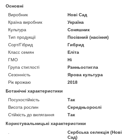
Основні
Виробник
Нові Сад
Країна виробник
Україна
Культура
Соняшник
Тип продукції
Посівний (насіння)
Сорт/Гібрид
Гибрид
Класс семян
Еліта
ГМО
Ні
Група стиглості
Ранньостигла
Сезонність
Ярова культура
Рік врожаю
2018
Ботанічні характеристики
Посухостійкість
Так
Висота рослин
Середньорослі
Стійкість до вилягання
Так
Користувальницькі характеристики
.
Сербська селекція (Нові
Сад)