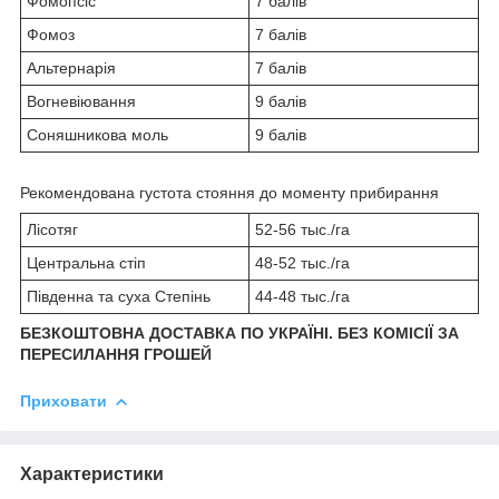
Фомопсіс
7 балів
Фомоз
7 балів
Альтернарія
7 балів
Вогневіювання
9 балів
Соняшникова моль
9 балів
Рекомендована густота стояння до моменту прибирання
Лісотяг
52-56 тыс./га
Центральна стіп
48-52 тыс./га
Південна та суха Степінь
44-48 тыс./га
БЕЗКОШТОВНА ДОСТАВКА ПО УКРАЇНІ. БЕЗ КОМІСІЇ ЗА
ПЕРЕСИЛАННЯ ГРОШЕЙ
Приховати
Характеристики