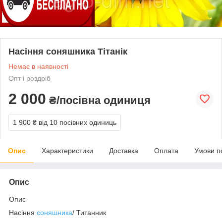
Насіння соняшника Тітанік
Немає в наявності
Опт і роздріб
2 000
₴/посівна одиниця
1 900 ₴
від 10 посівних одиниць
Опис
Характеристики
Доставка
Оплата
Умови п
Опис
Опис
Насіння
соняшника
/ Титанник