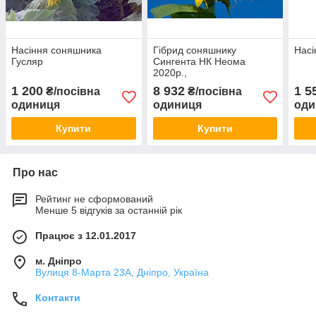
Насіння соняшника
Гібрид соняшнику
Насі
Гусляр
Сингента НК Неома
2020р.,
1 200
8 932
1 5
₴/посівна
₴/посівна
одиниця
одиниця
оди
Купити
Купити
Про нас
Рейтинг не сформований
Менше 5 відгуків за останній рік
Працює з 12.01.2017
м. Дніпро
Вулиця 8-Марта 23А, Дніпро, Україна
Контакти