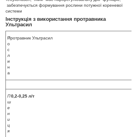
забезпечується формування рослини потужної кореневої
системи
Інструкція з використання протравника
Ультрасил
Р
Протравник Ультрасил
о
с
л
и
н
а
П
0,2-0,25 л/т
ш
е
н
и
ц
я
,