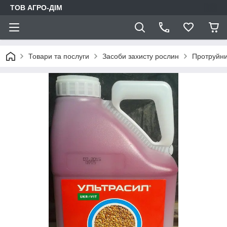
ТОВ АГРО-ДIМ
Товари та послуги
Засоби захисту рослин
Протруйни