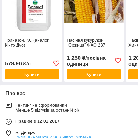
Триназон, КС (аналог
Насіння кукурудзи
Насі
Кінто Дуо)
"Оржиця" ФАО 237
Хми
1 250
1 2
₴/посівна
578,96
₴/л
одиниця
оди
Купити
Купити
Про нас
Рейтинг не сформований
Менше 5 відгуків за останній рік
Працює з 12.01.2017
м. Дніпро
Вулиця 8-Марта 23А, Дніпро, Україна