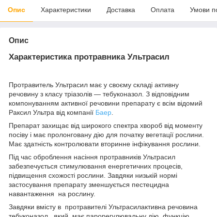
Опис
Характеристики
Доставка
Оплата
Умови п
Опис
Характеристика протравника Ультрасил
Протравитель Ультрасил має у своєму складі активну
речовину з класу тріазолів — тебуконазол. З відповідним
компонуванням активної речовини препарату є всім відомий
Раксил Ультра від компанії
Баер
.
Препарат захищає від широкого спектра хвороб від моменту
посіву і має пролонговану дію для початку вегетації рослини.
Має здатність контролювати вторинне інфікування рослини.
Під час оброблення насіння протравників Ультрасил
забезпечується стимулювання енергетичних процесів,
підвищення схожості рослини. Завдяки низькій нормі
застосування препарату зменшується пестецидна
навантаження на рослину.
Завдяки вмісту в протравителі Ультрасилактивна речовина
тебуконазол, який має парорегулювальну дію функцію,