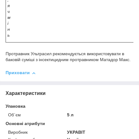
я
ч
м
і
н
ь
Протравник Ультрасил рекомендується використовувати в
баковій суміші з інсектицидним протравником Матадор Макс.
Приховати
Характеристики
Упаковка
Об`єм
5 л
Основні атрибути
Виробник
УКРАВІТ