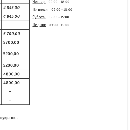
Четвер
09:00
18:00
4 845,00
Пʼятниця
09:00
18:00
4 845,00
Субота
09:00
15:00
Неділя
-
09:00
15:00
5 700,00
5700,00
5200,00
Насіння соняшнику під
гранстар Амато 110 дн.
5200,00
4800,00
4800,00
В наявності
-
3 930 ₴/посівна одиниця
-
КУПИТИ
двукратное
КУПИТИ З