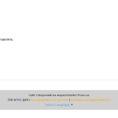
тавлять:
Сайт створений на маркетплейсі
Prom.ua
ТОВ АГРО-ДІМ |
Поскаржитися на контент
|
Політика конфіденційності
Select Language
▼