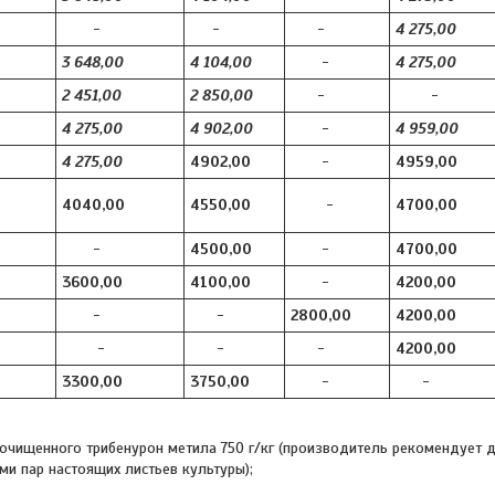
-
-
-
4 275,00
3 648,00
4 104,00
-
4 275,00
2 451,00
2 850,00
-
-
4 275,00
4 902,00
-
4 959,00
4 275,00
4902,00
-
4959,00
4040,00
4550,00
-
4700,00
-
4500,00
-
4700,00
3600,00
4100,00
-
4200,00
-
-
2800,00
4200,00
-
-
-
4200,00
3300,00
3750,00
-
-
 очищенного трибенурон метила 750 г/кг (производитель рекомендует 
ми пар настоящих листьев культуры);