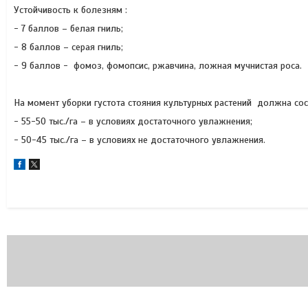
Устойчивость к болезням :
- 7 баллов – белая гниль;
- 8 баллов – серая гниль;
- 9 баллов - фомоз, фомопсис, ржавчина, ложная мучнистая роса.
На момент уборки густота стояния культурных растений должна сос
- 55-50 тыс./га – в условиях достаточного увлажнения;
- 50-45 тыс./га – в условиях не достаточного увлажнения.