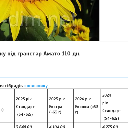
ку під гранстар Амато 110 дн.
ня гібридів
соняшнику
2024
2023 рік
2023 рік
2024 рік.
рік.
Стандарт
Екстра
Економ (<53
г)
Стандарт
(>63 г)
г)
(54-62г)
(54-62г)
3 648,00
4 104,00
-
4 275,00