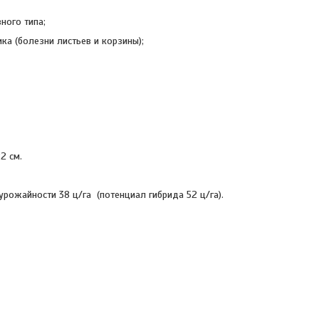
ного типа;
а (болезни листьев и корзины);
2 см.
рожайности 38 ц/га (потенциал гибрида 52 ц/га).