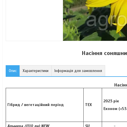
Насіння соняшни
Опис
Характеристики
Інформація для замовлення
Насін
2023 рік
Гібрид / вегетаційний період
ТЕХ
Економ (<53 
Альмера /(110 дн) NEW
SU
-