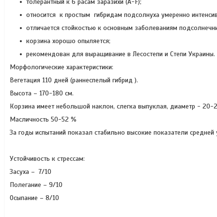
толерантный к 6 расам заразихи (A-F);
относится к простым гибридам подсолнуха умеренно интенсив
отличается стойкостью к основным заболеваниям подсолнечник
корзина хорошо опыляется;
рекомендован для выращивание в Лесостепи и Степи Украины.
Морфологические характеристики:
Вегетация 110 дней (раннеспелый гибрид ).
Высота – 170-180 см.
Корзина имеет небольшой наклон, слегка выпуклая, диаметр - 20-2
Масличность 50-52 %
За годы испытаний показал стабильно высокие показатели средней у
Устойчивость к стрессам:
Засуха – 7/10
Полегание – 9/10
Осыпание – 8/10