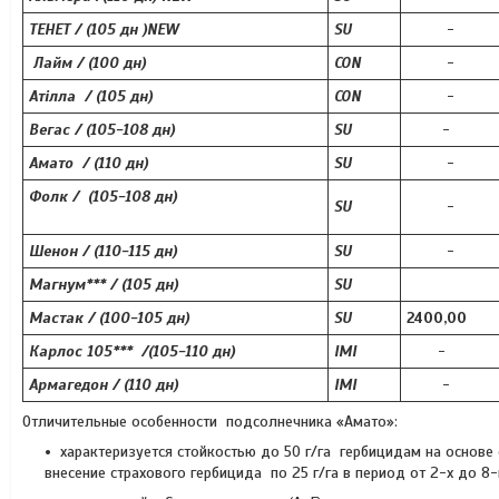
ТЕНЕТ / (105 дн )NEW
SU
-
Лайм / (100 дн)
CON
-
Атілла / (105 дн)
CON
-
Вегас / (105-108 дн)
SU
-
Амато / (110 дн)
SU
-
Фолк / (105-108 дн)
SU
-
Шенон / (110-115 дн)
SU
-
Магнум*** / (105 дн)
SU
Мастак / (100-105 дн)
SU
2400,00
Карлос 105*** /(105-110 дн)
ІМІ
-
Армагедон / (110 дн)
ІМІ
-
Отличительные особенности подсолнечника «Амато»:
характеризуется стойкостью до 50 г/га гербицидам на основе
внесение страхового гербицида по 25 г/га в период от 2-х до 8-