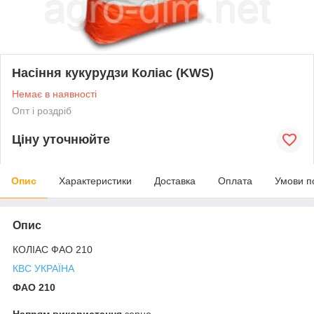
Насіння кукурудзи Коліас (KWS)
Немає в наявності
Опт і роздріб
Ціну уточнюйте
Опис
Характеристики
Доставка
Оплата
Умови п
Опис
КОЛІАС ФАО 210
КВС УКРАЇНА
ФАО 210
Напрям використання
зерно