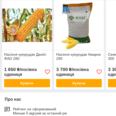
Насіння кукурудзи Данііл
Насіння кукурудзи Амарок
Сем
ФАО 280
290
300
1 650
3 700
3 3
₴/посівна
₴/посівна
одиниця
одиниця
оди
Купити
Купити
Про нас
Рейтинг не сформований
Менше 5 відгуків за останній рік