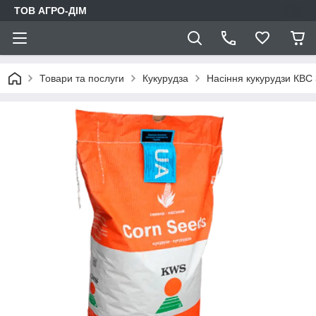
ТОВ АГРО-ДIМ
Товари та послуги
Кукурудза
Насіння кукурудзи КВС