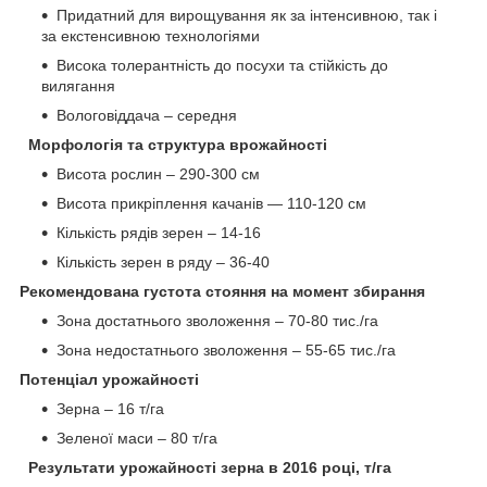
Придатний для вирощування як за інтенсивною, так і
за екстенсивною технологіями
Висока толерантність до посухи та стійкість до
вилягання
Вологовіддача – середня
Морфологія та структура врожайності
Висота рослин – 290-300 см
Висота прикріплення качанів — 110-120 см
Кількість рядів зерен – 14-16
Кількість зерен в ряду – 36-40
Рекомендована густота стояння на момент збирання
Зона достатнього зволоження – 70-80 тис./га
Зона недостатнього зволоження – 55-65 тис./га
Потенціал урожайності
Зерна – 16 т/га
Зеленої маси – 80 т/га
Результати урожайності зерна в 2016 році, т/га