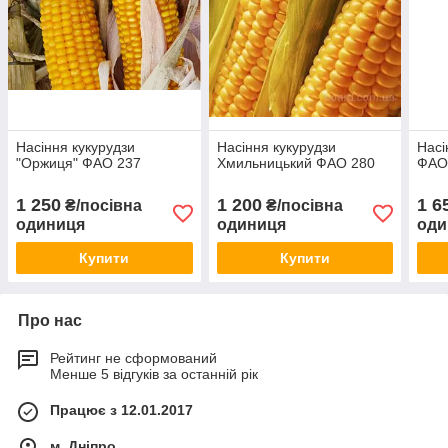
Насіння кукурудзи
Насіння кукурудзи
Насі
"Оржиця" ФАО 237
Хмильницький ФАО 280
ФАО
1 250
1 200
1 6
₴/посівна
₴/посівна
одиниця
одиниця
оди
Купити
Купити
Про нас
Рейтинг не сформований
Менше 5 відгуків за останній рік
Працює з 12.01.2017
м. Дніпро