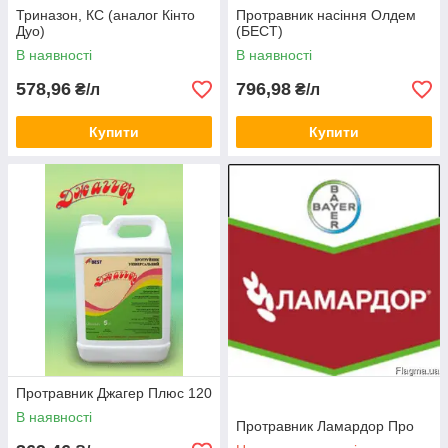
Триназон, КС (аналог Кінто
Протравник насіння Олдем
Дуо)
(БЕСТ)
В наявності
В наявності
578,96
796,98
₴/л
₴/л
Купити
Купити
Протравник Джагер Плюс 120
В наявності
Протравник Ламардор Про