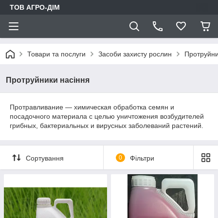
ТОВ АГРО-ДIМ
Товари та послуги
Засоби захисту рослин
Протруйни
Протруйники насіння
Протравливание — химическая обработка семян и
посадочного материала с целью уничтожения возбудителей
грибных, бактериальных и вирусных заболеваний растений.
Сортування
0
Фільтри