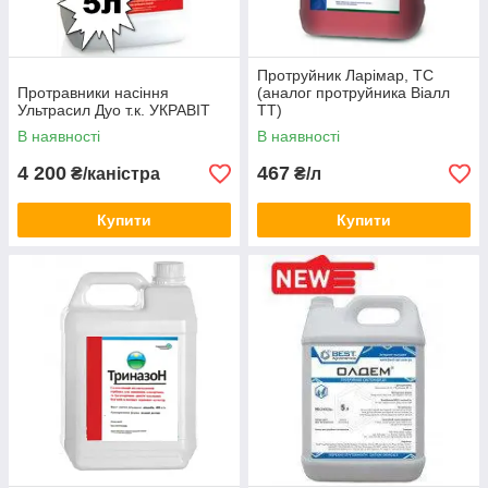
Протруйник Ларімар, ТС
Протравники насіння
(аналог протруйника Віалл
Ультрасил Дуо т.к. УКРАВІТ
ТТ)
В наявності
В наявності
4 200
467
₴/каністра
₴/л
Купити
Купити