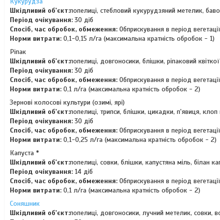
Кукурудза
Шкiдливий об'єкт:
попелиці, стебловий кукурудзяний метелик, баво
Період очікування:
30 діб
Спосіб, час обробок, обмеження:
Обприскування в період вегетаці
Норми витрати:
0,1-0,15 л/га (максимальна кратність обробок - 1)
Ріпак
Шкiдливий об'єкт:
попелиці, довгоносики, блішки, ріпаковий квітк
Період очікування:
30 діб
Спосіб, час обробок, обмеження:
Обприскування в період вегетаці
Норми витрати:
0,1 л/га (максимальна кратність обробок - 2)
Зернові колосові культури (озимі, ярі)
Шкiдливий об'єкт:
попелиці, трипси, блішки, цикадки, п'явиця, кло
Період очікування:
30 діб
Спосіб, час обробок, обмеження:
Обприскування в період вегетаці
Норми витрати:
0,1-0,25 л/га (максимальна кратність обробок - 2)
Капуста *
Шкiдливий об'єкт:
попелиці, совки, блішки, капустяна міль, білан к
Період очікування:
14 діб
Спосіб, час обробок, обмеження:
Обприскування в період вегетаці
Норми витрати:
0,1 л/га (максимальна кратність обробок - 2)
Соняшник
Шкiдливий об'єкт:
попелиці, довгоносики, лучний метелик, совки, 