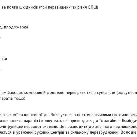
ї за появи шкідників (при перевищенні їх рівня ЕПШ)
їд, плодожерка
ї
инки
ї
м бакових композицій доцільно перевірити їх на сумісність (відсутність
паратів тощо).
нтактної та кишкової дії. Зв’язується з постсинаптичними нікотиновим
звивається параліч і конвульсії, які призводять до їх загибелі. Лямбд
ушуючи функцію нервової системи. Це призводить до значного надлишков
яється в ураженні рухових центрів та сильному перезбудженні. Володіє