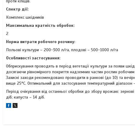
проти кліщів.
Спектр дії:
Комплекс шкідників
Максимальна кратність обробок:
2
Норма витрати робочого розчину:
Польові культури – 200-300 л/га, плодові – 500-1000 л/га
Особливостi застосування:
Обприскування проводять в період вегетації культури за появи шкі
досягаючи рівномірного покриття надземних частин рослин робочим р
Захисні заходи рекомендовано проводити в ранкові (до 10) та вечірні
вище 25°С. Оптимальний для застосування температурний діапазон –
Період очікування від останньої обробки до збору врожаю: зернові ко
діб; капуста – 14 діб.