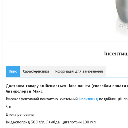
Інсекти
Опис
Характеристики
Інформація для замовлення
Доставка товару здійснюється Нова пошта (способом оплати на
Антиколорад Макс
Високоефективний контактно-системний
інсектицид
подвійної дії п
5 л
Дiюча речовина:
Імідаклоприд 300 г/л, Лямбда-цигалотрин 100 г/л