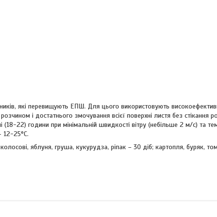
дників, які перевищують ЕПШ. Для цього використовують високоефективн
озчином і достатнього змочування всієї поверхні листя без стікання р
 (18-22) години при мінімальній швидкості вітру (небільше 2 м/с) та тем
 12-25°С.
лосові, яблуня, груша, кукурудза, ріпак – 30 діб; картопля, буряк, том