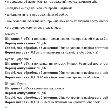
• підвищена ефективність та подовжений період захисної дії;
• швидкий «нокдаун-ефект» проти шкідників;
• шкідники гинуть невдовзі після обробки;
• максимальна ефективність при низьких нормах витрати проти широк
• відсутня резистентність у шкідників.
Томати *
Шкiдливий об'єкт:
попелиці, трипси, совки, колорадський жук та йо
Період очікування:
30 діб
Спосіб, час обробок, обмеження:
Обприскування в період вегетаці
Норми витрати:
0,1 л/га (максимальна кратність обробок - 2)
Буряк цукровий *
Шкiдливий об'єкт:
попелиці, щитоноски, блішки, бурякові довгонос
Період очікування:
30 діб
Спосіб, час обробок, обмеження:
Обприскування в період вегетаці
Норми витрати:
0,1-0,12 л/га (максимальна кратність обробок - 1)
Яблуня, Груша
Шкiдливий об'єкт:
комплекс шкідників
Період очікування:
30 діб
Спосіб, час обробок, обмеження:
Обприскування в період вегетаці
Норми витрати:
0,1-0,25 л/га (максимальна кратність обробок - 2