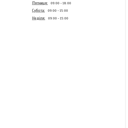
Пʼятниця
09:00
18:00
Субота
09:00
15:00
Неділя
09:00
15:00
Інсектицид Антиколорад
Макс
В наявності
4 400 ₴/каністра
КУПИТИ
КУПИТИ З