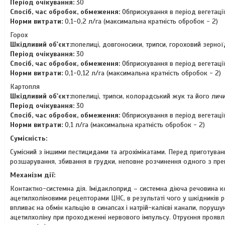
Період очікування:
30
Спосіб, час обробок, обмеження:
Обприскування в період вегетаці
Норми витрати:
0,1-0,2 л/га (максимальна кратність обробок - 2)
Горох
Шкiдливий об'єкт:
попелиці, довгоносики, трипси, гороховий зерно
Період очікування:
30
Спосіб, час обробок, обмеження:
Обприскування в період вегетаці
Норми витрати:
0,1-0,12 л/га (максимальна кратність обробок - 2)
Картопля
Шкiдливий об'єкт:
попелиці, трипси, колорадський жук та його лич
Період очікування:
30
Спосіб, час обробок, обмеження:
Обприскування в період вегетаці
Норми витрати:
0,1 л/га (максимальна кратність обробок - 2)
Сумісність:
Сумісний з іншими пестицидами та агрохімікатами. Перед приготування
розшарування, збивання в грудки, неповне розчинення одного з пре
Механiзм дії:
Контактно-системна дія. Імідаклоприд – системна діюча речовина ко
ацетилхоліновими рецепторами ЦНС, в результаті чого у шкідників ро
впливає на обмін кальцію в синапсах і натрій-калієві канали, пор
ацетилхоліну при проходженні нервового імпульсу. Отруєння проявл