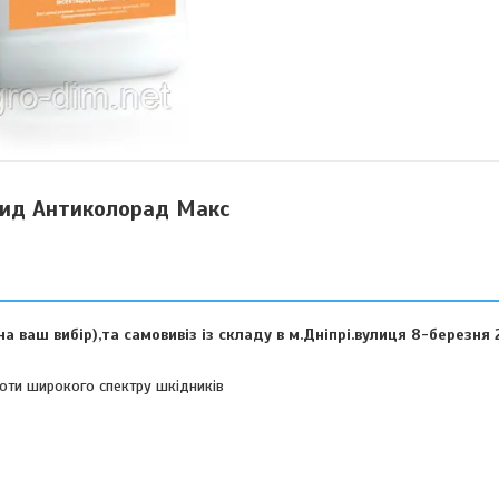
цид Антиколорад Макс
 ваш вибір),та самовивіз із складу в м.Дніпрі.вулиця 8-березня 
роти широкого спектру шкідників