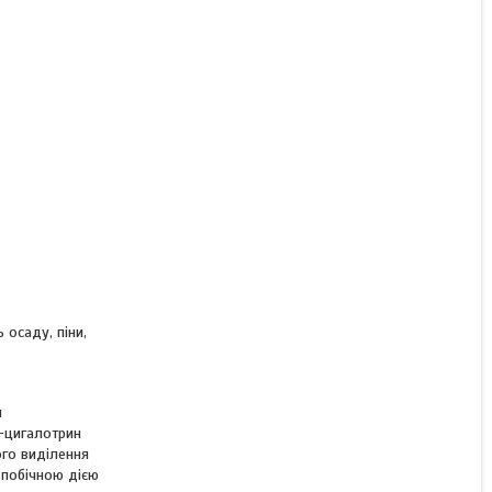
 осаду, піни,
и
а-цигалотрин
ого виділення
 побічною дією