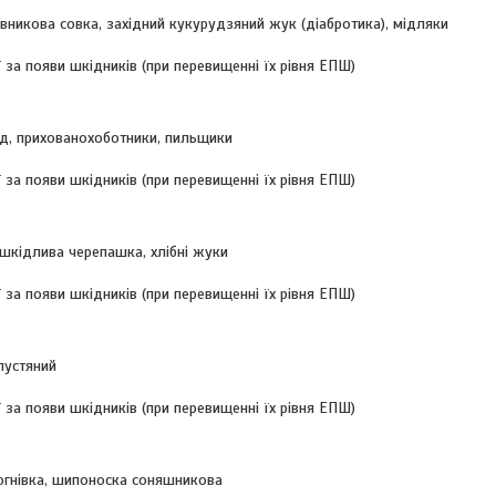
вникова совка, західний кукурудзяний жук (діабротика), мідляки
ї за появи шкідників (при перевищенні їх рівня ЕПШ)
оїд, прихованохоботники, пильщики
ї за появи шкідників (при перевищенні їх рівня ЕПШ)
п шкідлива черепашка, хлібні жуки
ї за появи шкідників (при перевищенні їх рівня ЕПШ)
апустяний
ї за появи шкідників (при перевищенні їх рівня ЕПШ)
вогнівка, шипоноска соняшникова