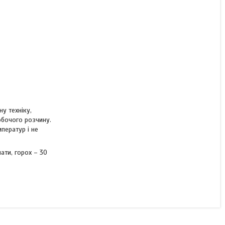
у техніку,
обочого розчину.
ператур і не
ати, горох – 30