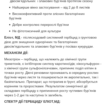
двосім’ядольних і злакових бур’янів протягом сезону
Найширше вікно застосування – від 2 до 8 листків
Високоефективний проти злісних багаторічних
бур’янів
Добре контролює перерослі бур’яни
Не фітотоксичний для культури
Еліот, МД
- післясходовий системний гербіцид з грунтовою
дією для знищення однорічних та багаторічних
двосім'ядольних та злакових бур'янів у посівах кукурудзи.
МЕХАНІЗМ ДІЇ:
Мезотріон – гербіцид, що належить до хімічної групи
трикетонів, є інгібітором синтезу каротиноїдів; нікосульфурон -
з хімічної групи сульфонілсечовин, припиняє поділ клітин в
точках росту. Діючі речовини проникають в середину рослин
бур’янів через листя та поширюються як акропетально, так і
базіпетально. Препарат, що потрапив в ґрунт, абсорбується
корінням та проростками. Результатом синергічної дії
складових гербіциду є припинення росту чутливих бур’янів
через 1-2 дні та наступна їх загибель.
СПЕКТР ДІЇ ГЕРБІЦИДУ ЕЛІОТ,МД: