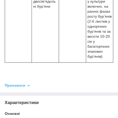
двосім’ядоль
у культури
ні бур’яни
включно, на
ранніх фазах
росту бур’янів
(2-6 листків у
однорічних
бур’янів та за
висоти 10-20
см у
багаторічних
злакових
бур’янів)
Приховати
Характеристики
Основні