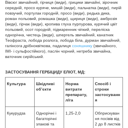
Вівсюг звичайний, гірчиця (види), грицики звичайні, зірочник
середній, просо куряче, мишій (види), пальчатка (види), пирій
повзучий, портулак городній, просо (види), редька дика,
роман польовий, ромашка (види), щириця (види), амброзія
(види), гірчак (види), кропива глуха пурпурова, курячий цвіт
польовий, осот городній, підмаренник чіпкий, переліска
однорічна, чистець (види), шпергель звичайний, канатник
Теофраста, лобода розлога, лобода біла, дурман звичайний,
галінсога дрібноквіткова, падалиця
соняшнику
(звичайного,
ІМІ- і сульфостійкого), паслін чорний, нетреба звичайна,
ваточник сирійський.
ЗАСТОСУВАННЯ ГЕРБІЦИДУ ЕЛІОТ, МД:
Культура
Шкідливі
Норма
Спосіб і
об’єкти
витрати
строки
препарату,
застосуванн
л/га
я
Кукурудза
Однорічні і
1,25-2,0
Обприскуван
багаторічні
ня посівів від
злакові та
2 до 8 листків