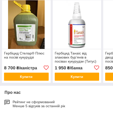
Гербіцид Стелар® Плюс
Гербіцид Танаіс від
Герб
на посіві кукурудзі
злакових бур’янів в
двод
посівах кукурудзи (Титус)
посі
соня
8 700
1 950
850
₴/каністра
₴/банка
Купити
Купити
Про нас
Рейтинг не сформований
Менше 5 відгуків за останній рік