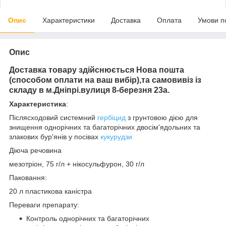
Опис
Характеристики
Доставка
Оплата
Умови п
Опис
Доставка товару здійснюється Нова пошта
(способом оплати на ваш вибір),та самовивіз із
складу в м.Дніпрі.вулиця 8-березня 23а.
Характеристика
:
Післясходовий системний
гербіцид
з грунтовою дією для
знищення однорічних та багаторічних двосім'ядольних та
злакових бур'янів у посівах
кукурудзи
Діюча речовина
мезотріон, 75 г/л + нікосульфурон, 30 г/л
Паковання:
20 л пластикова каністра
Переваги препарату:
Контроль однорічних та багаторічних